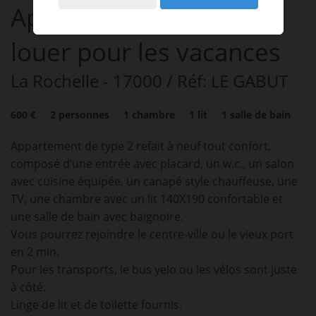
Appartement
2 pièces
à
louer pour les vacances
La Rochelle
- 17000
/ Réf: LE GABUT
600 €
2
personnes
1
chambre
1
lit
1
salle de bain
Appartement de type 2 refait à neuf tout confort,
composé d’une entrée avec placard, un w.c., un salon
avec cuisine équipée, un canapé style chauffeuse, une
TV, une chambre avec un lit 140X190 confortable et
une salle de bain avec baignoire.
Vous pourrez rejoindre le centre-ville ou le vieux port
en 2 min.
Pour les transports, le bus yelo ou les vélos sont juste
à côté.
Linge de lit et de toilette fournis.