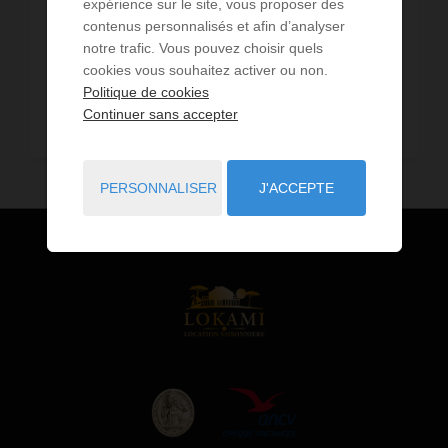
expérience sur le site, vous proposer des
contenus personnalisés et afin d’analyser
6,76 km - Arcachon
1
notre trafic. Vous pouvez choisir quels
cookies vous souhaitez activer ou non.
9,11 km - Salles
2
Politique de cookies
Continuer sans accepter
12,23 km - Le Barp
1
PERSONNALISER
J'ACCEPTE