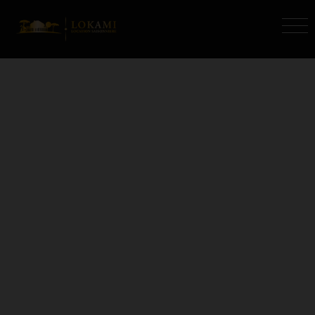
LOCATION VACANCES LE
TEICH (33)
Vous êtes ici :
Accueil
Location vacances
Le Teich
Retrouvez les annonces de location vacances
immobilières à Le Teich (33) de l'agence
LOKAMI. N'hésitez pas à nous contacter pour
visiter les
biens en location vacances à Le