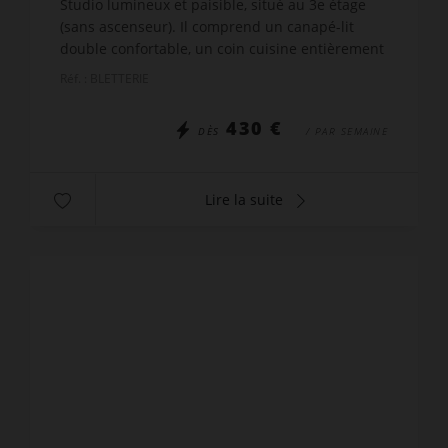
Studio lumineux et paisible, situé au 3e étage
(sans ascenseur). Il comprend un canapé-lit
double confortable, un coin cuisine entièrement
équipé, ainsi qu’une salle d’eau avec douche,
Réf. : BLETTERIE
avec wifi et t...
430 €
DÈS
/ PAR SEMAINE
Lire la suite