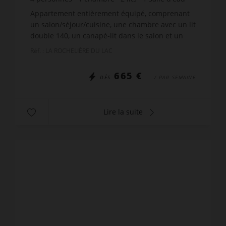
Appartement entièrement équipé, comprenant
un salon/séjour/cuisine, une chambre avec un lit
double 140, un canapé-lit dans le salon et un
balcon. Il dispose également d'une salle d'eau et
Réf. : LA ROCHELIÈRE DU LAC
d'un WC. ...
665 €
DÈS
/ PAR SEMAINE
Lire la suite