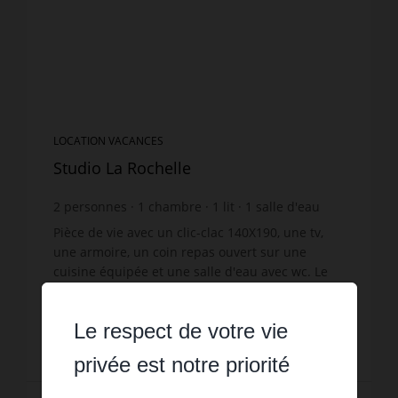
LOCATION VACANCES
Studio La Rochelle
2
personnes
1
chambre
1
lit
1
salle d'eau
Pièce de vie avec un clic-clac 140X190, une tv,
une armoire, un coin repas ouvert sur une
cuisine équipée et une salle d'eau avec wc. Le
linge de lit et de toilette pour 2 personnes
Réf. : BERLIOZ
fournies. Votre ...
Le respect de votre vie
390 €
DÈS
/ PAR SEMAINE
privée est notre priorité