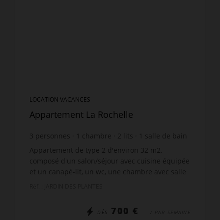
LOCATION VACANCES
Appartement La Rochelle
3
personnes
1
chambre
2
lits
1
salle de bain
wi-fi
Appartement de type 2 d'environ 32 m2,
composé d'un salon/séjour avec cuisine équipée
et un canapé-lit, un wc, une chambre avec salle
de bain ouverte dans la chambre équipée d'un
Réf. : JARDIN DES PLANTES
lit double (matelas n...
700 €
DÈS
/ PAR SEMAINE