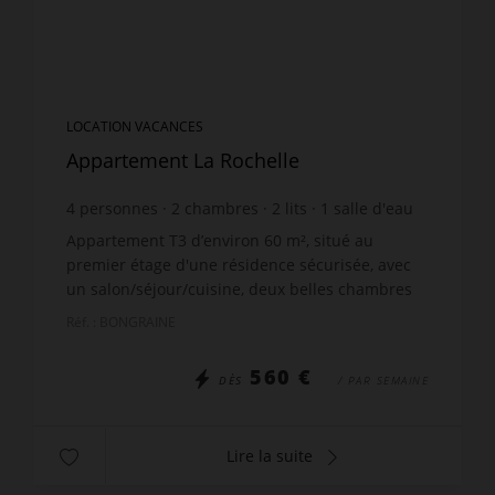
LOCATION VACANCES
Appartement La Rochelle
4
personnes
2
chambres
2
lits
1
salle d'eau
wi-fi
Appartement T3 d’environ 60 m², situé au
premier étage d'une résidence sécurisée, avec
un salon/séjour/cuisine, deux belles chambres
avec lits doubles 140 et placards. Une salle
Réf. : BONGRAINE
d'eau avec douche ita...
560 €
DÈS
/ PAR SEMAINE
Lire la suite