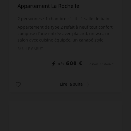
Appartement La Rochelle
2
personnes
1
chambre
1
lit
1
salle de bain
Appartement de type 2 refait à neuf tout confort,
composé d’une entrée avec placard, un w.c., un
salon avec cuisine équipée, un canapé style
chauffeuse, une TV, une chambre avec un lit
Réf. : LE GABUT
140X190 confort...
600 €
DÈS
/ PAR SEMAINE
Lire la suite