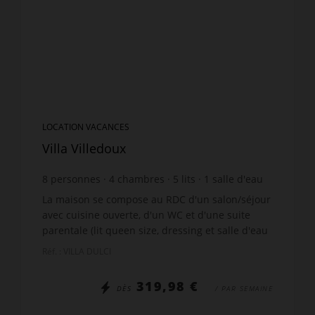
LOCATION VACANCES
Villa Villedoux
8
personnes
4
chambres
5
lits
1
salle d'eau
1
salle de bain
wi-fi
La maison se compose au RDC d'un salon/séjour
avec cuisine ouverte, d'un WC et d'une suite
parentale (lit queen size, dressing et salle d'eau
avec douche à l'italienne). L'étage se compose
Réf. : VILLA DULCI
de trois...
319,98 €
DÈS
/ PAR SEMAINE