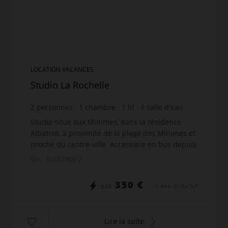
LOCATION VACANCES
Studio La Rochelle
2
personnes
1
chambre
1
lit
1
salle d'eau
wi-fi
Studio situé aux Minimes, dans la résidence
Albatros, à proximité de la plage des Minimes et
proche du centre-ville. Accessible en bus depuis
la gare, à l’arrêt Technoforum. Bien qu'il n'y ait
Réf. : ALBATROS-2
pas de ...
350 €
DÈS
/ PAR SEMAINE
Lire la suite