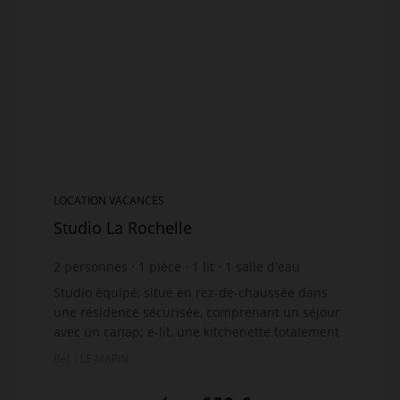
LOCATION VACANCES
Studio La Rochelle
2
personnes
1
pièce
1
lit
1
salle d'eau
Studio équipé, situé en rez-de-chaussée dans
une résidence sécurisée, comprenant un séjour
avec un canap; e-lit, une kitchenette totalement
équipée, une salle d’eau avec w.c., une terrasse
Réf. : LE MARIN
et une pla...