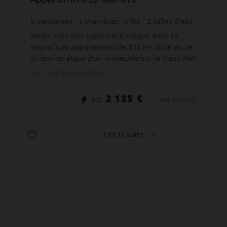
6
personnes
3
chambres
5
lits
2
salles d'eau
1
salle de bain
wi-fi
Venez vivre une expérience unique dans ce
magnifique appartement de 105 m², situé au 3e
et dernier étage d'un immeuble sur le Vieux-Port
de La Rochelle. Composé d'une entrée avec
Réf. : L'ENTRE DEUX TOURS
rangements, un grand...
2 135 €
DÈS
/ PAR SEMAINE
Lire la suite