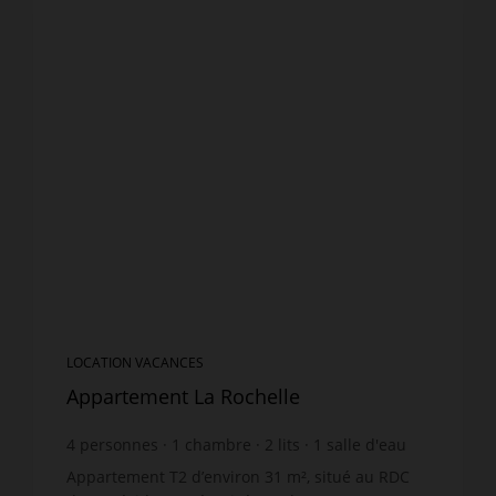
LOCATION VACANCES
Appartement La Rochelle
4
personnes
1
chambre
2
lits
1
salle d'eau
wi-fi
Appartement T2 d’environ 31 m², situé au RDC