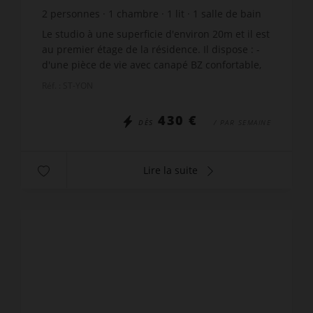
2
personnes
1
chambre
1
lit
1
salle de bain
wi-fi
Le studio à une superficie d'environ 20m et il est
au premier étage de la résidence. Il dispose : -
d'une pièce de vie avec canapé BZ confortable,
convertible en lit de 140 X 190 cm - une
Réf. : ST-YON
télévisio...
430 €
DÈS
/ PAR SEMAINE
Lire la suite