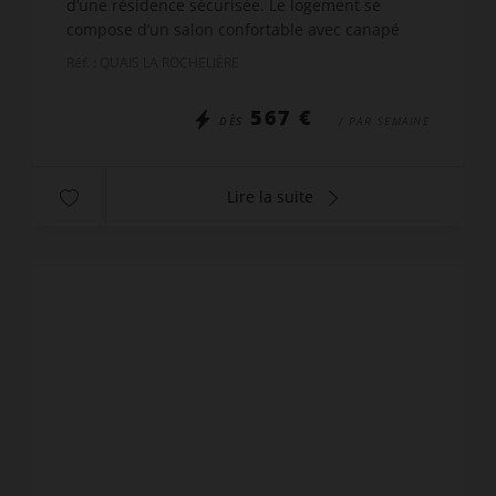
d’une résidence sécurisée. Le logement se
compose d’un salon confortable avec canapé
convertible, d’une cuisine équipée, ainsi que
Réf. : QUAIS LA ROCHELIÈRE
d’une chambre avec un l...
567 €
DÈS
/ PAR SEMAINE
Lire la suite