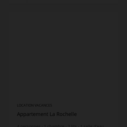
LOCATION VACANCES
Appartement La Rochelle
4
personnes
1
chambre
2
lits
1
salle d'eau